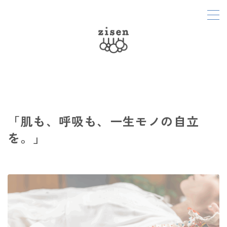
MENU
Home
About
「肌も、呼吸も、一生モノの自立
Menu
を。」
Diary
Soap
Access