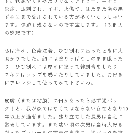
す。乾燥やくすみだけでなくアトピー、ニキビ、
炎症、虫刺され、イボ、火傷や、はたまた歯の黒
ずみにまで愛用されている方が多くいらっしゃい
ます。傷跡も残さないので重宝します。（※個人
の感想です）
私は痒み、色素沈着、ひび割れに困ったときに大
助かりでした。顔には塗りっぱなしのまま眠った
り、ひび割れには厚めに塗って絆創膏をしたり、
スネにはラップを巻いたりしていました。お好き
にアレンジして使ってみて下さいね。
皮膚（または粘膜）に何かあったら必ず泥パッ
ク！と、我が家ではなくてはならない存在となり10
年以上が過ぎました。独り立ちした長男は自宅に
常備しています。まだ幼い頃の次男は当時大好き
だったプラレールの電車の車体に、泥パックを塗