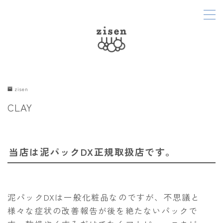
MENU
Home
zisen
About
CLAY
Menu
当店は泥パックDX正規取扱店です。
Diary
Soap
泥パックDXは一般化粧品なのですが、不思議と
Access
様々な症状の改善報告が後を絶たないパックで