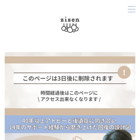
MENU
Home
About
Menu
Diary
Soap
Access